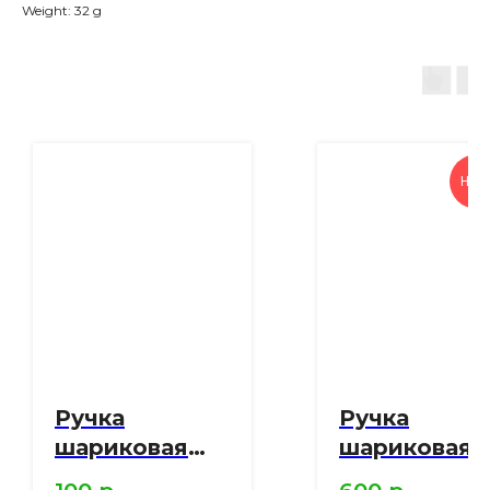
Weight: 32 g
Нов
Ручка
Ручка
шариковая
шариковая
Pin Soft Touch
Arc Soft Tou