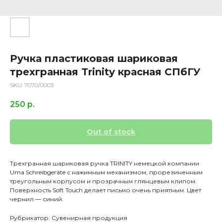
Ручка пластиковая шариковая
трехгранная Trinity красная СПбГУ
SKU:
7070/0003
250
р.
Out of stock
Трехгранная шариковая ручка TRINITY немецкой компании
Uma Schreibgeräte с нажимным механизмом, прорезиненным
треугольным корпусом и прозрачным глянцевым клипом.
Поверхность Soft Touch делает письмо очень приятным. Цвет
чернил — синий.
Рубрикатор: Сувенирная продукция