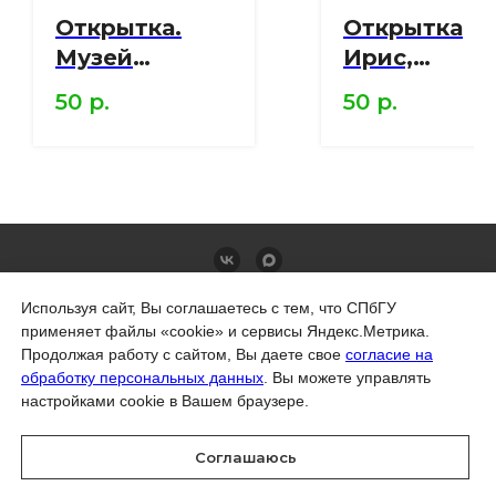
Открытка.
Открытка
Музей
Ирис,
В.В.Набокова.
нарцисс,
50
р.
50
р.
Набоковы
дельфиниум
Владимир и
Мериан М.С
Вера (Англ.яз)
Правила продажи товаров в интернет-магазине
Используя сайт, Вы соглашаетесь с тем, что СПбГУ
Политика обработки персональных данных
Политика СПбГУ в отношении обработки
применяет файлы «cookie» и сервисы Яндекс.Метрика.
персональных данных
Продолжая работу с сайтом, Вы даете свое
согласие на
обработку персональных данных
. Вы можете управлять
© Санкт-Петербургский государственный
настройками cookie в Вашем браузере.
университет, 2026
199034, Россия, Санкт-Петербург,
Университетская набережная, д. 7–9
Соглашаюсь