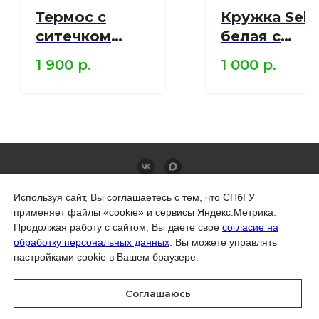
Термос с
Кружка Sele
ситечком
белая с
Percola
серебряной
1 900
р.
1 000
р.
красный
отводкой
СПбГУ
СПбГУ
Правила продажи товаров в интернет-магазине
Используя сайт, Вы соглашаетесь с тем, что СПбГУ
Политика обработки персональных данных
Политика СПбГУ в отношении обработки
применяет файлы «cookie» и сервисы Яндекс.Метрика.
персональных данных
Продолжая работу с сайтом, Вы даете свое
согласие на
обработку персональных данных
. Вы можете управлять
© Санкт-Петербургский государственный
настройками cookie в Вашем браузере.
университет, 2026
199034, Россия, Санкт-Петербург,
Университетская набережная, д. 7–9
Соглашаюсь